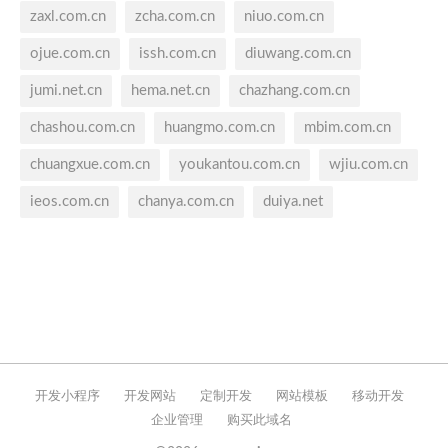
zaxl.com.cn
zcha.com.cn
niuo.com.cn
ojue.com.cn
issh.com.cn
diuwang.com.cn
jumi.net.cn
hema.net.cn
chazhang.com.cn
chashou.com.cn
huangmo.com.cn
mbim.com.cn
chuangxue.com.cn
youkantou.com.cn
wjiu.com.cn
ieos.com.cn
chanya.com.cn
duiya.net
开发小程序
开发网站
定制开发
网站模板
移动开发
企业管理
购买此域名